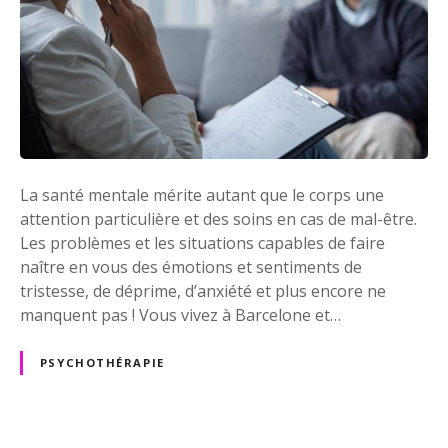
e
d
e
p
s
y
c
h
La santé mentale mérite autant que le corps une
o
attention particulière et des soins en cas de mal-être.
t
Les problèmes et les situations capables de faire
h
naître en vous des émotions et sentiments de
é
tristesse, de déprime, d’anxiété et plus encore ne
r
manquent pas ! Vous vivez à Barcelone et…
a
p
PSYCHOTHÉRAPIE
i
e
: