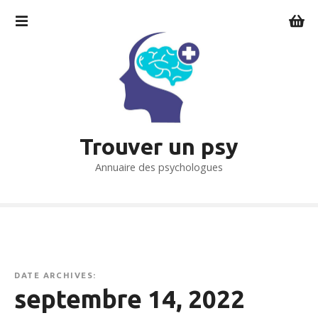
S
k
i
p
t
o
c
o
Trouver un psy
n
t
Annuaire des psychologues
e
n
t
DATE ARCHIVES:
septembre 14, 2022