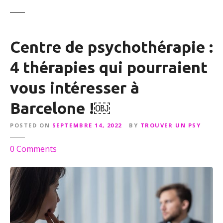
Centre de psychothérapie :
4 thérapies qui pourraient
vous intéresser à
Barcelone !￼
POSTED ON
SEPTEMBRE 14, 2022
BY
TROUVER UN PSY
o
0
Comments
n
C
e
n
t
r