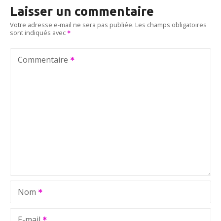
Laisser un commentaire
g
Votre adresse e-mail ne sera pas publiée.
Les champs obligatoires
sont indiqués avec
a
t
Commentaire
i
o
n
d
e
l
Nom
’
E-mail