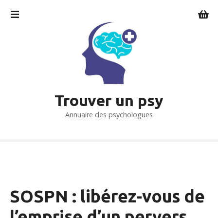
S
k
i
p
t
o
c
o
Trouver un psy
n
t
Annuaire des psychologues
e
n
t
SOSPN : libérez-vous de
l’emprise d’un pervers