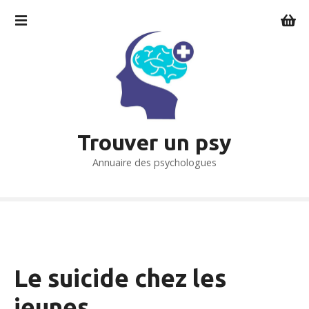
S
k
i
p
t
o
c
o
Trouver un psy
n
t
Annuaire des psychologues
e
n
t
Le suicide chez les
jeunes