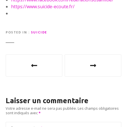
https://www.suicide-ecoute.fr/
POSTED IN
SUICIDE
N
a
v
i
Laisser un commentaire
g
Votre adresse e-mail ne sera pas publiée.
Les champs obligatoires
sont indiqués avec
a