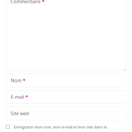
t
Commentaire
i
o
n
d
e
l
Nom
’
a
E-mail
r
Site web
t
Enregistrer mon nom, mon e-mail et mon site dans le