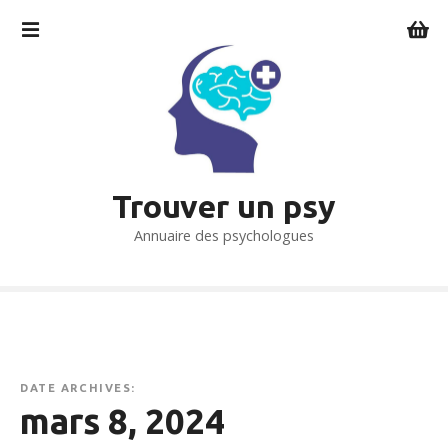
S
k
i
p
t
o
c
o
Trouver un psy
n
t
Annuaire des psychologues
e
n
t
DATE ARCHIVES:
mars 8, 2024