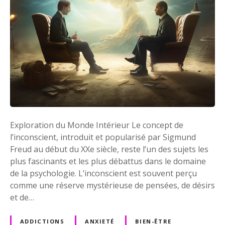
m
e
n
t
s
d
e
l
’
I
n
Exploration du Monde Intérieur Le concept de
c
l’inconscient, introduit et popularisé par Sigmund
o
Freud au début du XXe siècle, reste l’un des sujets les
n
plus fascinants et les plus débattus dans le domaine
s
de la psychologie. L’inconscient est souvent perçu
c
comme une réserve mystérieuse de pensées, de désirs
i
et de…
e
n
ADDICTIONS
ANXIETÉ
BIEN-ÊTRE