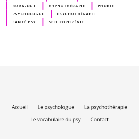
t
BURN-OUT
HYPNOTHÉRAPIE
PHOBIE
PSYCHOLOGUE
PSYCHOTHÉRAPIE
SANTÉ PSY
SCHIZOPHRÉNIE
P
o
s
t
s
Accueil
Le psychologue
La psychothérapie
n
Le vocabulaire du psy
Contact
a