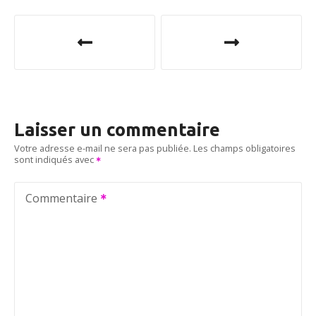
N
a
v
i
Laisser un commentaire
g
Votre adresse e-mail ne sera pas publiée.
Les champs obligatoires
sont indiqués avec
a
t
Commentaire
i
o
n
d