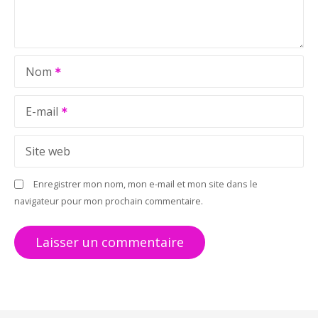
e
l
Nom
’
a
E-mail
r
Site web
t
Enregistrer mon nom, mon e-mail et mon site dans le
i
navigateur pour mon prochain commentaire.
c
l
e