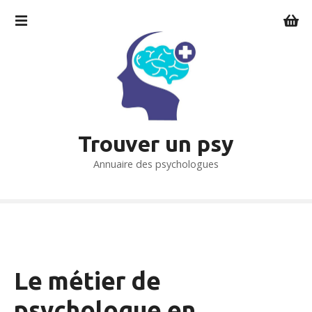
S
k
i
p
t
o
c
o
Trouver un psy
n
t
Annuaire des psychologues
e
n
t
Le métier de
psychologue en